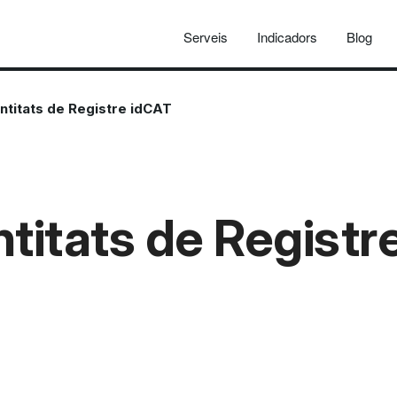
Serveis
Indicadors
Blog
titats de Registre idCAT
itats de Registr