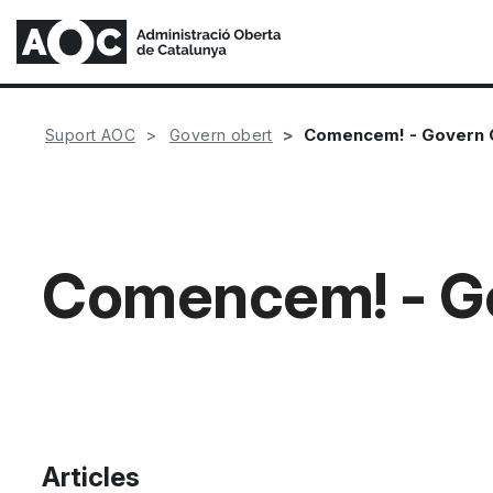
Comencem! - Govern 
Suport AOC
Govern obert
Comencem! - G
Articles