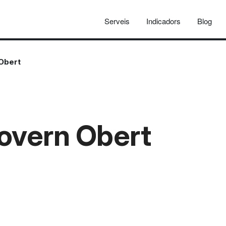
Serveis
Indicadors
Blog
Obert
overn Obert