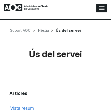
A
l
t
e
r
Ús del servei
Suport AOC
Hèstia
n
a
r
n
Ús del servei
a
v
e
g
a
c
i
ó
Articles
n
Vista resum