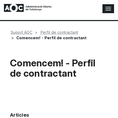
A
l
t
e
r
Suport AOC
Perfil de contractant
n
Comencem! - Perfil de contractant
a
r
n
a
Comencem! - Perfil
v
de contractant
e
g
a
c
i
ó
n
Articles