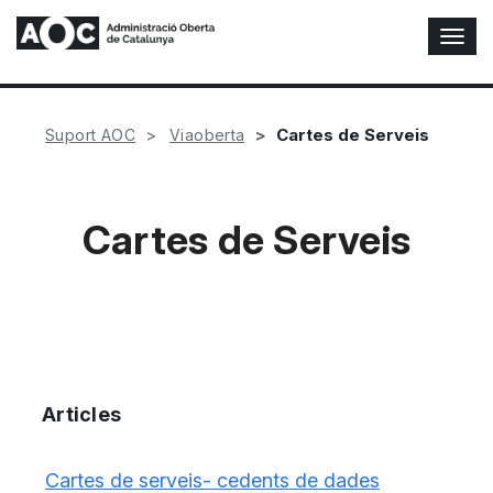
A
l
t
e
r
Cartes de Serveis
Suport AOC
Viaoberta
n
a
r
n
Cartes de Serveis
a
v
e
g
a
c
i
ó
Articles
n
Cartes de serveis- cedents de dades