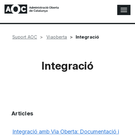
A
l
t
e
r
Integració
Suport AOC
Viaoberta
n
a
r
n
Integració
a
v
e
g
a
c
i
ó
Articles
n
Integració amb Via Oberta: Documentació i