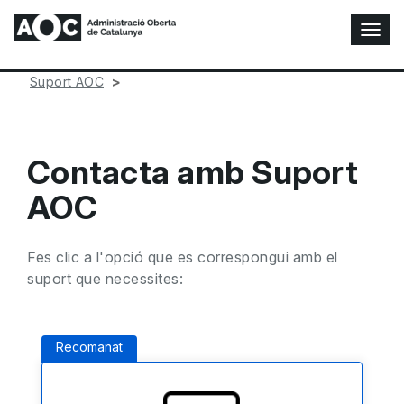
A
l
t
Suport AOC
e
r
n
a
Contacta amb Suport
r
n
AOC
a
v
e
Fes clic a l'opció que es correspongui amb el
g
suport que necessites:
a
c
i
ó
Recomanat
n