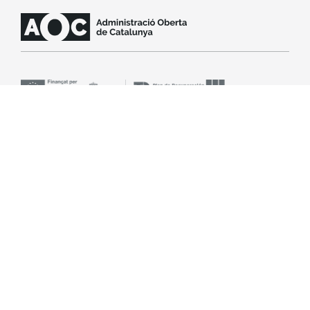
Contacta con soporte
SLA
Aviso legal
Accesibilidad
Política de cookies
© Consorcio Administración Abierta de Cataluña
(Consorcio AOC). Todos los derechos reservados.