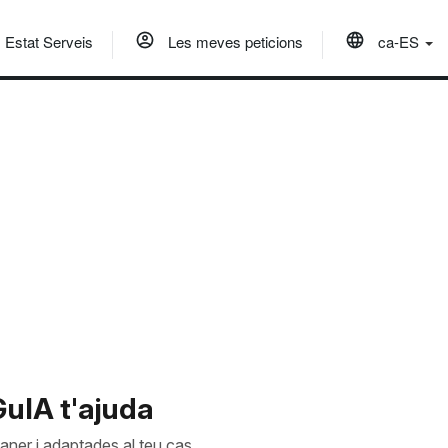
Estat Serveis
Les meves peticions
ca-ES
uIA t'ajuda
aner i adaptades al teu cas