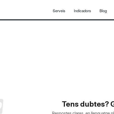
Serveis
Indicadors
Blog
Tens dubtes? G
Respostes clares, en llenguatge pl