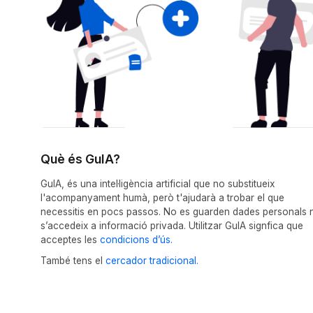
Què és GuIA?
GuIA, és una intel·ligència artificial que no substitueix
l'acompanyament humà, però t'ajudarà a trobar el que
necessitis en pocs passos. No es guarden dades personals n
s’accedeix a informació privada. Utilitzar GuIA signfica que
acceptes les
condicions d’ús.
També tens el
cercador tradicional.