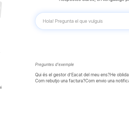
Preguntes d'exemple
Qui és el gestor d’Eacat del meu ens?
He oblida
Com rebutjo una factura?
Com envio una notific
i