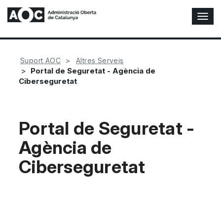
A
l
t
e
r
Suport AOC
Altres Serveis
n
Portal de Seguretat - Agència de
a
Ciberseguretat
r
n
a
v
Portal de Seguretat -
e
Agència de
g
a
Ciberseguretat
c
i
ó
n