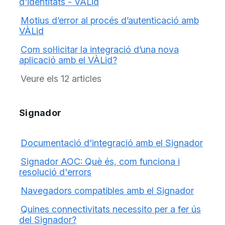
d'identitats - VÀLid
Motius d’error al procés d’autenticació amb
VÀLid
Com sol·licitar la integració d’una nova
aplicació amb el VÀLid?
Veure els 12 articles
Signador
Documentació d'integració amb el Signador
Signador AOC: Què és, com funciona i
resolució d'errors
Navegadors compatibles amb el Signador
Quines connectivitats necessito per a fer ús
del Signador?