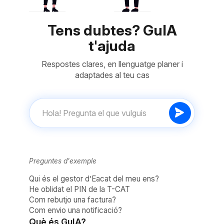
Tens dubtes? GuIA
t'ajuda
Respostes clares, en llenguatge planer i
adaptades al teu cas
Preguntes d'exemple
Qui és el gestor d’Eacat del meu ens?
He oblidat el PIN de la T-CAT
Com rebutjo una factura?
Com envio una notificació?
Què és GuIA?