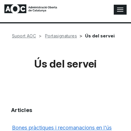
A
l
t
e
r
Ús del servei
Suport AOC
Portasignatures
n
a
r
n
Ús del servei
a
v
e
g
a
c
i
ó
Articles
n
Bones pràctiques i recomanacions en l'ús