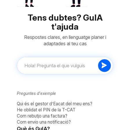
Tens dubtes? GuIA
t'ajuda
Respostes clares, en llenguatge planer i
adaptades al teu cas
Preguntes d'exemple
Qui és el gestor d’Eacat del meu ens?
He oblidat el PIN de la T-CAT
Com rebutjo una factura?
Com envio una notificació?
Què és GuIA?