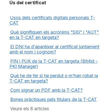
Ús del certificat
Usos dels certificats digitals personals T-
CAT
Què signifiquen els acrònims "SIG" i "AUT"
en la T-CAT en targeta?
El DNI ha d'aparèixer al certificat juntament
amb el nom i cognom?
PIN i PUK de la T-CAT en targeta (Bit4id -
PKI Manager)
Què he de fer si he perdut o m'han robat la
T-CAT en targeta?
Com signar un PDF amb la T-CAT?
Bones pràctiques pels titulars de la T-CAT
Veure els 8 articles