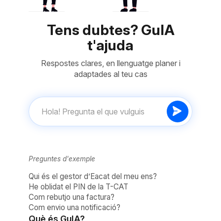
Tens dubtes? GuIA
t'ajuda
Respostes clares, en llenguatge planer i
adaptades al teu cas
Preguntes d'exemple
Qui és el gestor d’Eacat del meu ens?
He oblidat el PIN de la T-CAT
Com rebutjo una factura?
Com envio una notificació?
Què és GuIA?