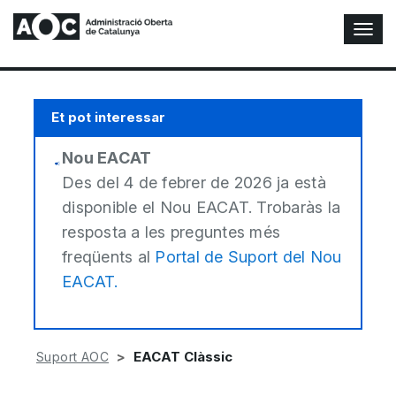
A
l
t
e
r
Et pot interessar
n
a
Nou EACAT
r
n
Des del 4 de febrer de 2026 ja està
a
disponible el Nou EACAT. Trobaràs la
v
resposta a les preguntes més
e
g
freqüents al
Portal de Suport del Nou
a
EACAT.
c
i
ó
n
EACAT Clàssic
Suport AOC